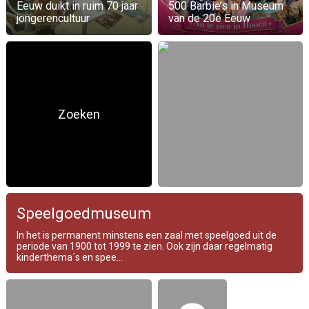
Eeuw duikt in ruim 70 jaar
500 Barbie’s in Museum
jongerencultuur
van de 20e Eeuw
Zoeken
Speelgoedmuseum
In het is permanent minstens een zaal met speelgoed uit de
periode van 1900 tot 1999 te zien. Ook zijn daar regelmatig
kinderthema´s en spee...