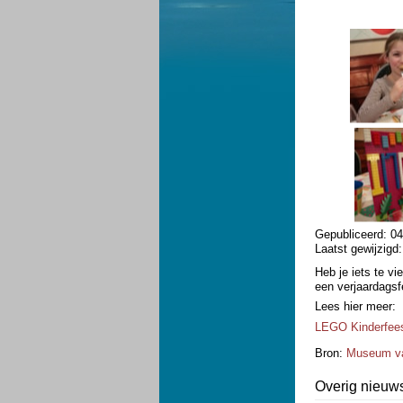
Gepubliceerd:
04
Laatst gewijzigd
Heb je iets te v
een verjaardagsf
Lees hier meer:
LEGO Kinderfee
Bron:
Museum va
Overig nieuw