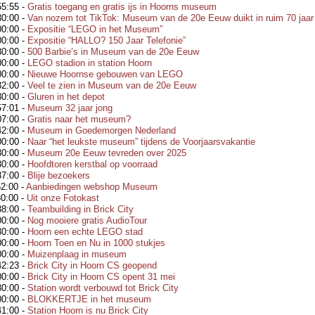
55:55
-
Gratis toegang en gratis ijs in Hoorns museum
30:00
-
Van nozem tot TikTok: Museum van de 20e Eeuw duikt in ruim 70 jaar 
00:00
-
Expositie “LEGO in het Museum”
00:00
-
Expositie “HALLO? 150 Jaar Telefonie”
30:00
-
500 Barbie’s in Museum van de 20e Eeuw
00:00
-
LEGO stadion in station Hoorn
00:00
-
Nieuwe Hoornse gebouwen van LEGO
32:00
-
Veel te zien in Museum van de 20e Eeuw
30:00
-
Gluren in het depot
57:01
-
Museum 32 jaar jong
07:00
-
Gratis naar het museum?
42:00
-
Museum in Goedemorgen Nederland
00:00
-
Naar “het leukste museum” tijdens de Voorjaarsvakantie
30:00
-
Museum 20e Eeuw tevreden over 2025
30:00
-
Hoofdtoren kerstbal op voorraad
37:00
-
Blije bezoekers
52:00
-
Aanbiedingen webshop Museum
30:00
-
Uit onze Fotokast
38:00
-
Teambuilding in Brick City
00:00
-
Nog mooiere gratis AudioTour
30:00
-
Hoorn een echte LEGO stad
00:00
-
Hoorn Toen en Nu in 1000 stukjes
00:00
-
Muizenplaag in museum
42:23
-
Brick City in Hoorn CS geopend
00:00
-
Brick City in Hoorn CS opent 31 mei
30:00
-
Station wordt verbouwd tot Brick City
00:00
-
BLOKKERTJE in het museum
41:00
-
Station Hoorn is nu Brick City